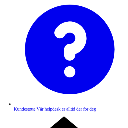
Kundestøtte
Vår helpdesk er alltid der for deg