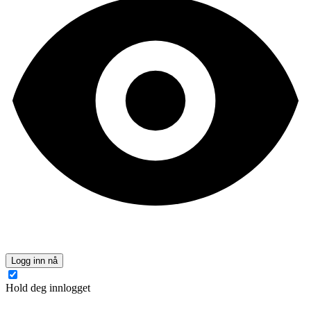
Logg inn nå
Hold deg innlogget