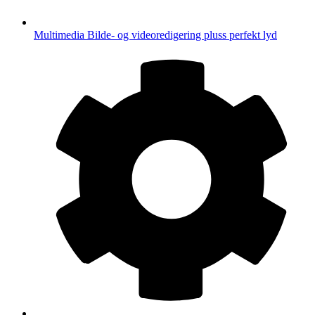
Multimedia
Bilde- og videoredigering pluss perfekt lyd