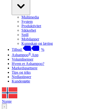
Multimedia
System
Produktivitet
Sikkerhet
Spill
Mobilapper
Kunnskap og læring
Tilbud
%
®
Ashampoo
App
Volumlisenser
Hvem er Ashampoo?
Markedspartnere
Tips og triks
Nedlastinger
Kundestøtte
Norge