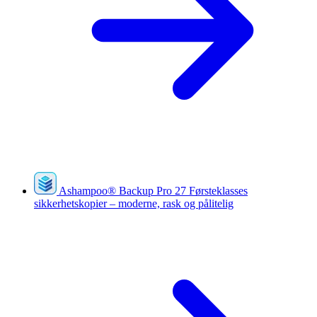
Ashampoo
®
Backup Pro 27
Førsteklasses
sikkerhetskopier – moderne, rask og pålitelig