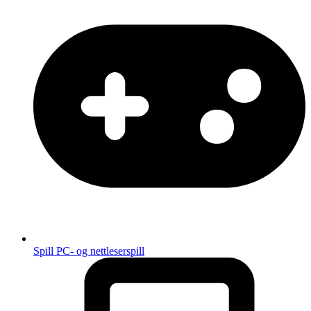
Spill
PC- og nettleserspill