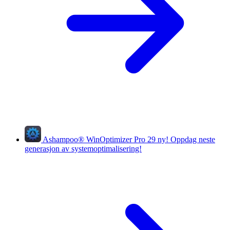
Ashampoo
®
WinOptimizer Pro 29
ny!
Oppdag neste
generasjon av systemoptimalisering!