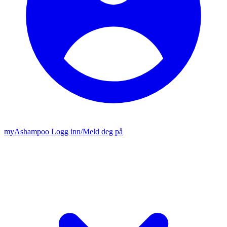
my
Ashampoo
Logg inn
/
Meld deg på