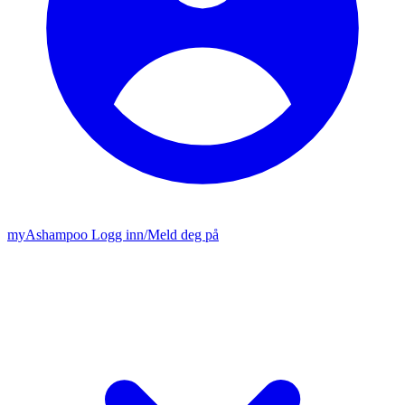
my
Ashampoo
Logg inn
/
Meld deg på