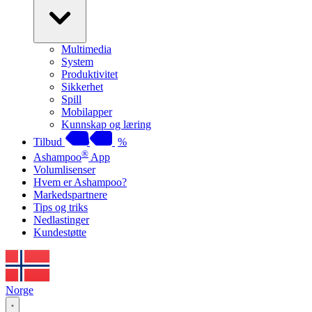
Multimedia
System
Produktivitet
Sikkerhet
Spill
Mobilapper
Kunnskap og læring
Tilbud
%
®
Ashampoo
App
Volumlisenser
Hvem er Ashampoo?
Markedspartnere
Tips og triks
Nedlastinger
Kundestøtte
Norge