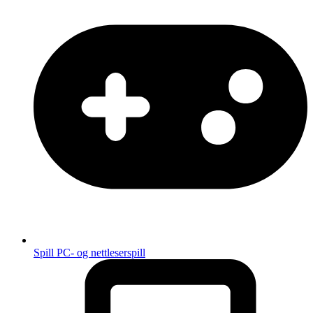
Spill
PC- og nettleserspill