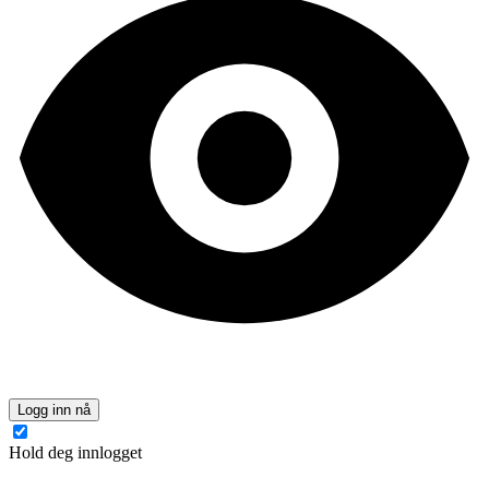
Logg inn nå
Hold deg innlogget