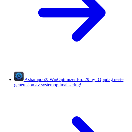
Ashampoo
®
WinOptimizer Pro 29
ny!
Oppdag neste
generasjon av systemoptimalisering!