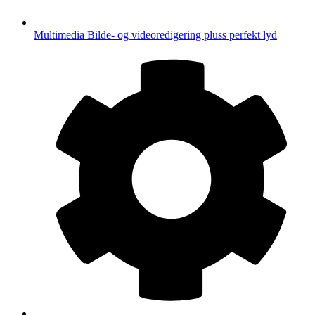
Multimedia
Bilde- og videoredigering pluss perfekt lyd