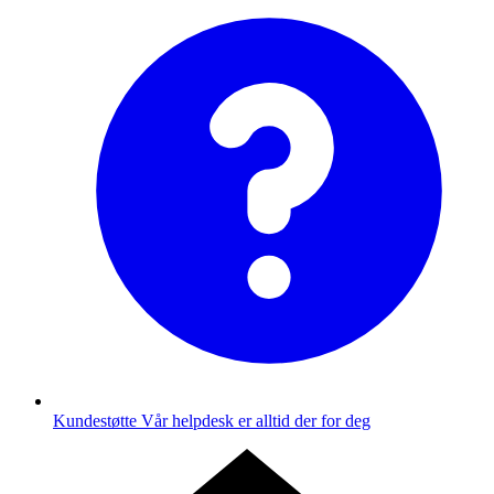
Kundestøtte
Vår helpdesk er alltid der for deg