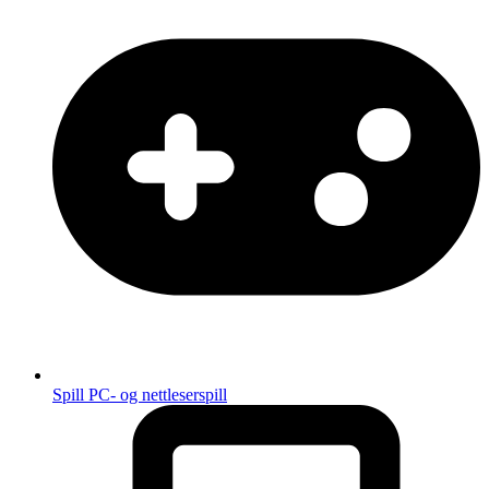
Spill
PC- og nettleserspill