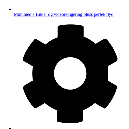
Multimedia
Bilde- og videoredigering pluss perfekt lyd