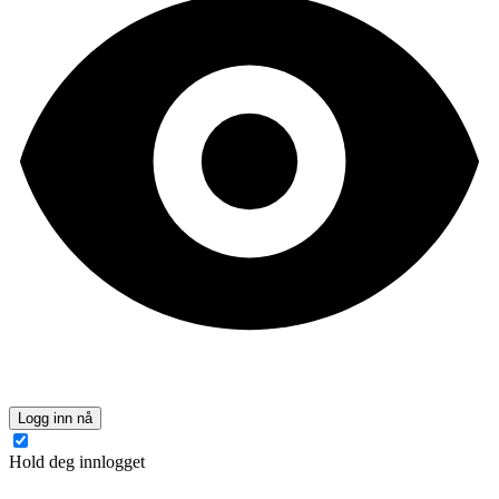
Logg inn nå
Hold deg innlogget