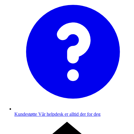
Kundestøtte
Vår helpdesk er alltid der for deg