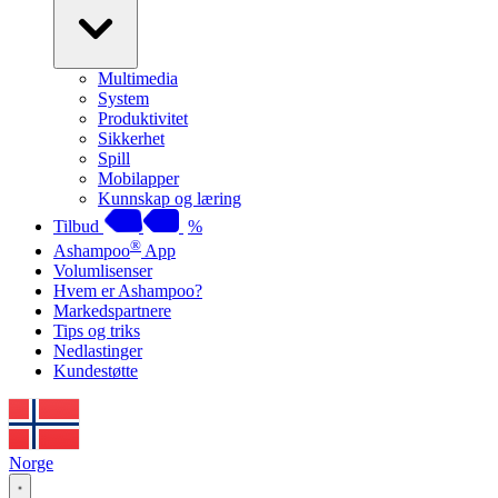
Multimedia
System
Produktivitet
Sikkerhet
Spill
Mobilapper
Kunnskap og læring
Tilbud
%
®
Ashampoo
App
Volumlisenser
Hvem er Ashampoo?
Markedspartnere
Tips og triks
Nedlastinger
Kundestøtte
Norge