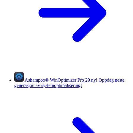
Ashampoo
®
WinOptimizer Pro 29
ny!
Oppdag neste
generasjon av systemoptimalisering!