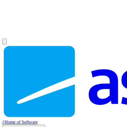
//
Home of Software