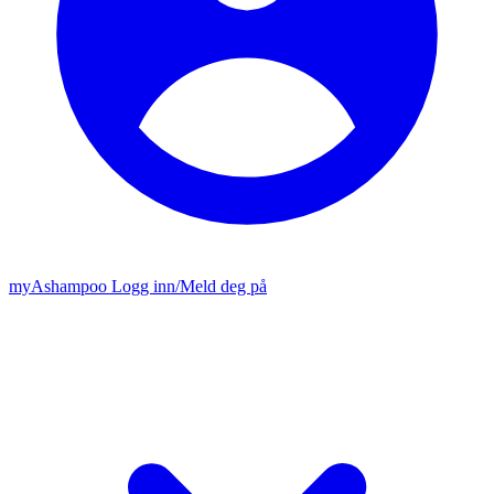
my
Ashampoo
Logg inn
/
Meld deg på