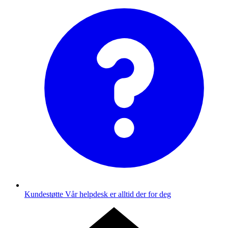
Kundestøtte
Vår helpdesk er alltid der for deg