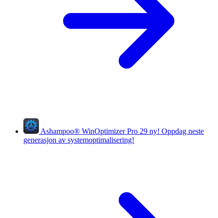
Ashampoo
®
WinOptimizer Pro 29
ny!
Oppdag neste
generasjon av systemoptimalisering!