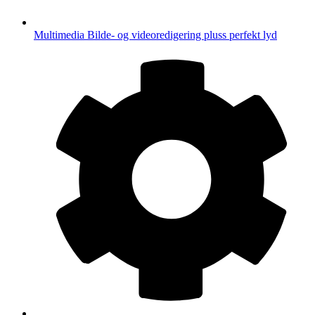
Multimedia
Bilde- og videoredigering pluss perfekt lyd