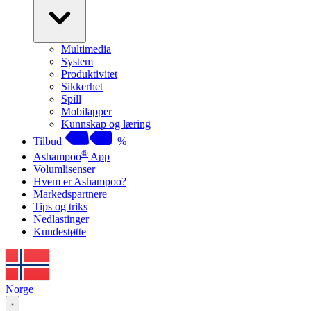
Multimedia
System
Produktivitet
Sikkerhet
Spill
Mobilapper
Kunnskap og læring
Tilbud
%
®
Ashampoo
App
Volumlisenser
Hvem er Ashampoo?
Markedspartnere
Tips og triks
Nedlastinger
Kundestøtte
Norge