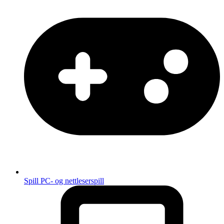
Spill
PC- og nettleserspill