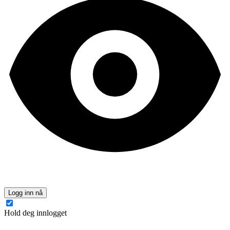
Logg inn nå
Hold deg innlogget