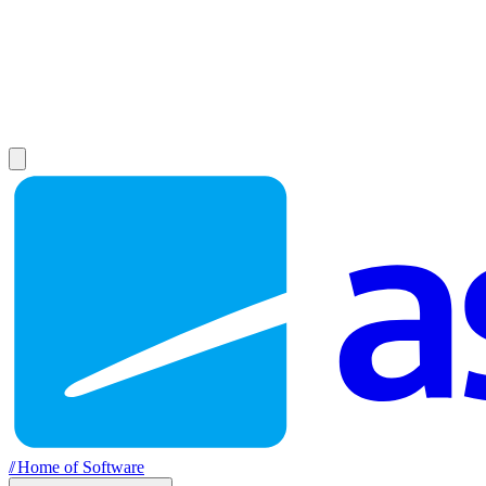
//
Home of Software