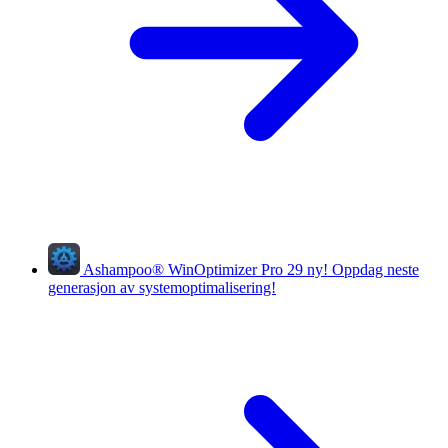
Ashampoo
®
WinOptimizer Pro 29
ny!
Oppdag neste
generasjon av systemoptimalisering!