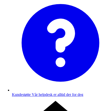
Kundestøtte
Vår helpdesk er alltid der for deg