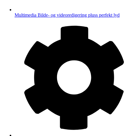
Multimedia
Bilde- og videoredigering pluss perfekt lyd