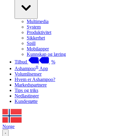
Multimedia
System
Produktivitet
Sikkerhet
Spill
Mobilapper
Kunnskap og læring
Tilbud
%
®
Ashampoo
App
Volumlisenser
Hvem er Ashampoo?
Markedspartnere
Tips og triks
Nedlastinger
Kundestøtte
Norge