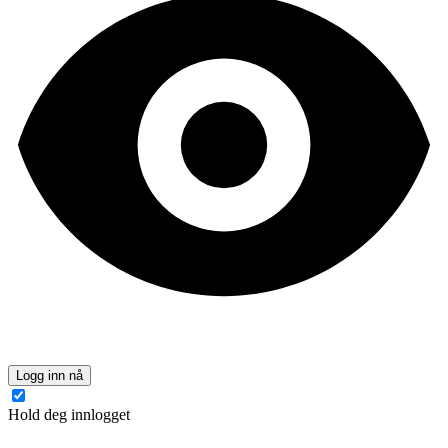
Logg inn nå
Hold deg innlogget