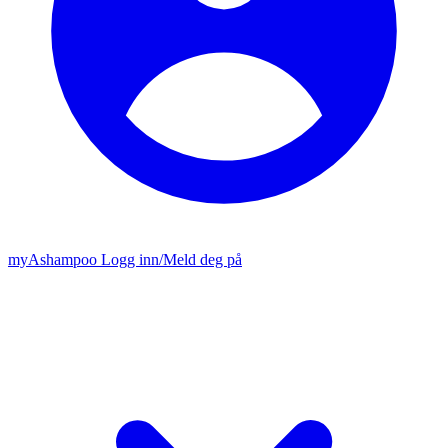
my
Ashampoo
Logg inn
/
Meld deg på