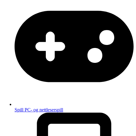
Spill
PC- og nettleserspill