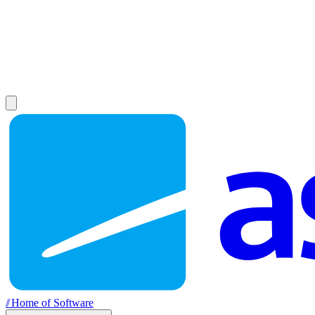
//
Home of Software