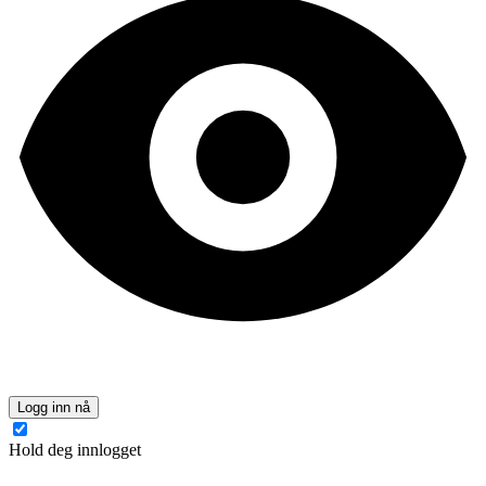
Logg inn nå
Hold deg innlogget