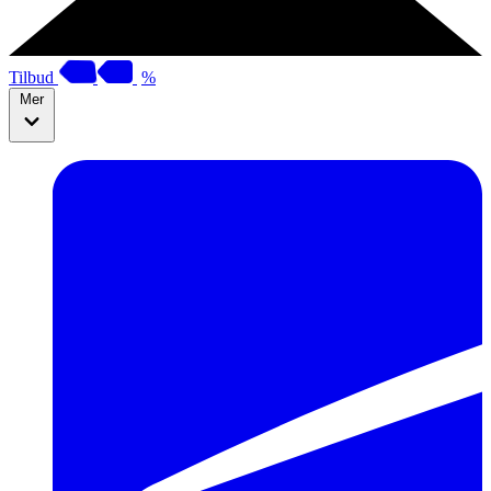
Tilbud
%
Mer