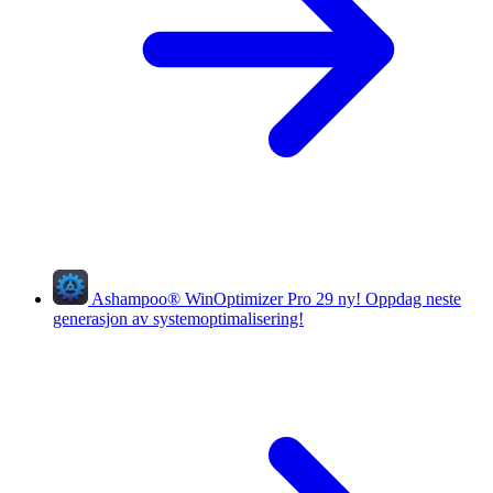
Ashampoo
®
WinOptimizer Pro 29
ny!
Oppdag neste
generasjon av systemoptimalisering!