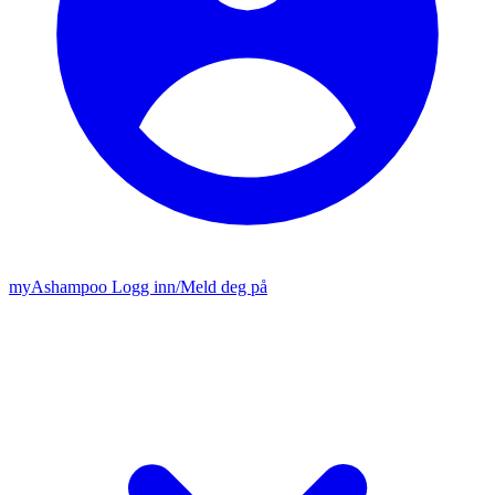
my
Ashampoo
Logg inn
/
Meld deg på