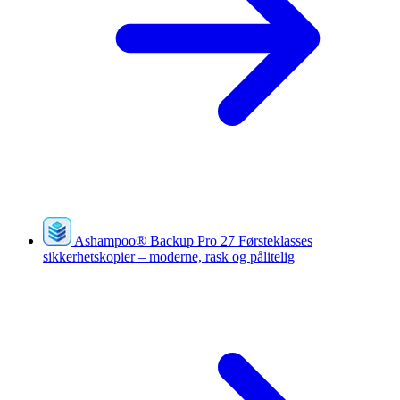
Ashampoo
®
Backup Pro 27
Førsteklasses
sikkerhetskopier – moderne, rask og pålitelig