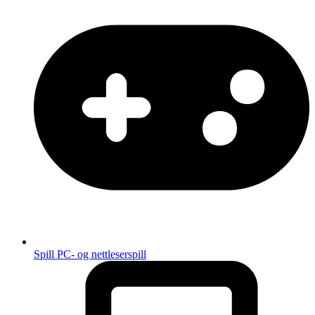
Spill
PC- og nettleserspill