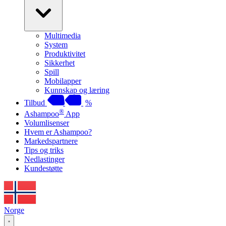
Multimedia
System
Produktivitet
Sikkerhet
Spill
Mobilapper
Kunnskap og læring
Tilbud
%
®
Ashampoo
App
Volumlisenser
Hvem er Ashampoo?
Markedspartnere
Tips og triks
Nedlastinger
Kundestøtte
Norge