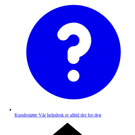
Kundestøtte
Vår helpdesk er alltid der for deg