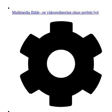
Multimedia
Bilde- og videoredigering pluss perfekt lyd