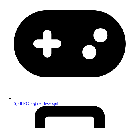
Spill
PC- og nettleserspill