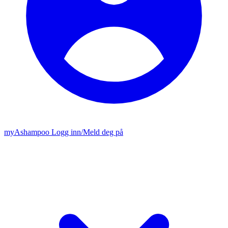
my
Ashampoo
Logg inn
/
Meld deg på