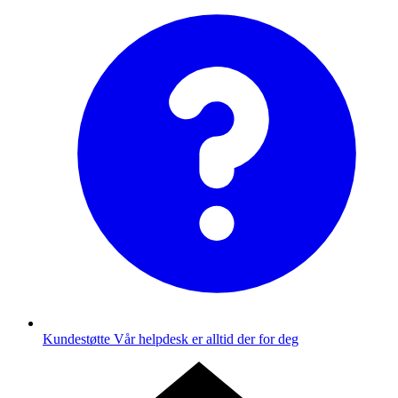
Kundestøtte
Vår helpdesk er alltid der for deg