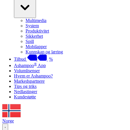
Multimedia
System
Produktivitet
Sikkerhet
Spill
Mobilapper
Kunnskap og læring
Tilbud
%
®
Ashampoo
App
Volumlisenser
Hvem er Ashampoo?
Markedspartnere
Tips og triks
Nedlastinger
Kundestøtte
Norge