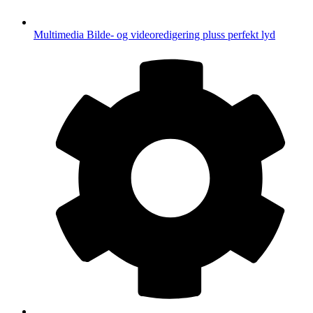
Multimedia
Bilde- og videoredigering pluss perfekt lyd