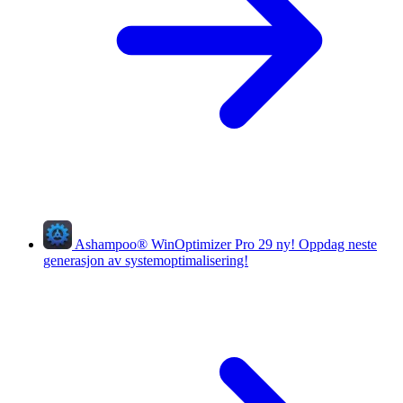
Ashampoo
®
WinOptimizer Pro 29
ny!
Oppdag neste
generasjon av systemoptimalisering!