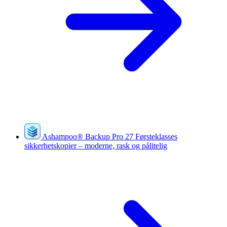
Ashampoo
®
Backup Pro 27
Førsteklasses
sikkerhetskopier – moderne, rask og pålitelig