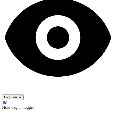
Logg inn nå
Hold deg innlogget