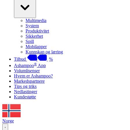
Multimedia
System
Produktivitet
Sikkerhet
Spill
Mobilapper
Kunnskap og læring
Tilbud
%
®
Ashampoo
App
Volumlisenser
Hvem er Ashampoo?
Markedspartnere
Tips og triks
Nedlastinger
Kundestøtte
Norge