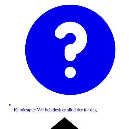
Kundestøtte
Vår helpdesk er alltid der for deg