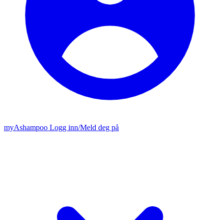
my
Ashampoo
Logg inn
/
Meld deg på