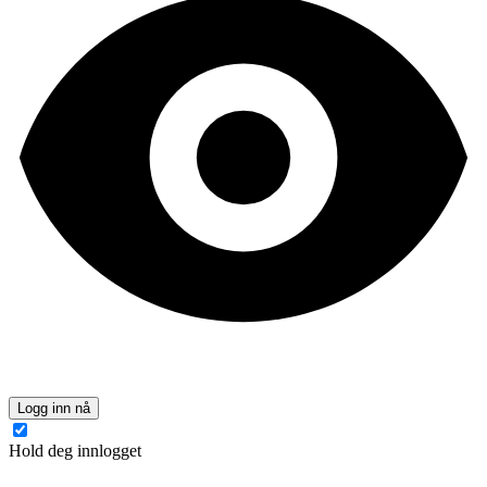
Logg inn nå
Hold deg innlogget