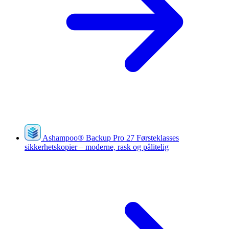
Ashampoo
®
Backup Pro 27
Førsteklasses
sikkerhetskopier – moderne, rask og pålitelig