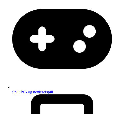
Spill
PC- og nettleserspill