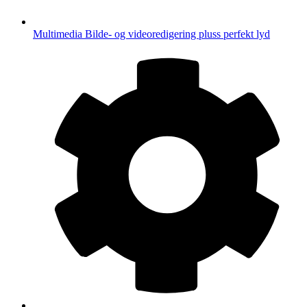
Multimedia
Bilde- og videoredigering pluss perfekt lyd