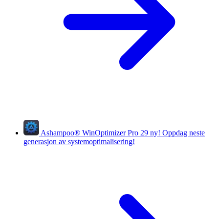
Ashampoo
®
WinOptimizer Pro 29
ny!
Oppdag neste
generasjon av systemoptimalisering!