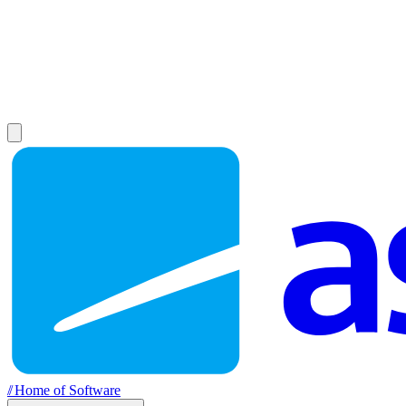
//
Home of Software