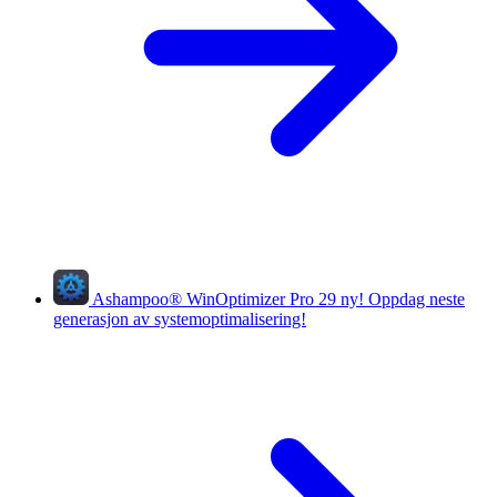
Ashampoo
®
WinOptimizer Pro 29
ny!
Oppdag neste
generasjon av systemoptimalisering!