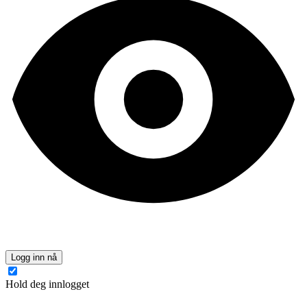
Logg inn nå
Hold deg innlogget