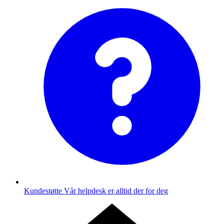
Kundestøtte
Vår helpdesk er alltid der for deg