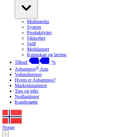
Multimedia
System
Produktivitet
Sikkerhet
Spill
Mobilapper
Kunnskap og læring
Tilbud
%
®
Ashampoo
App
Volumlisenser
Hvem er Ashampoo?
Markedspartnere
Tips og triks
Nedlastinger
Kundestøtte
Norge