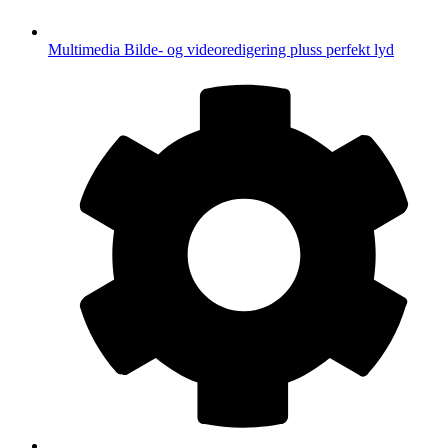
Multimedia
Bilde- og videoredigering pluss perfekt lyd