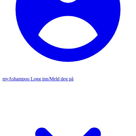
my
Ashampoo
Logg inn
/
Meld deg på