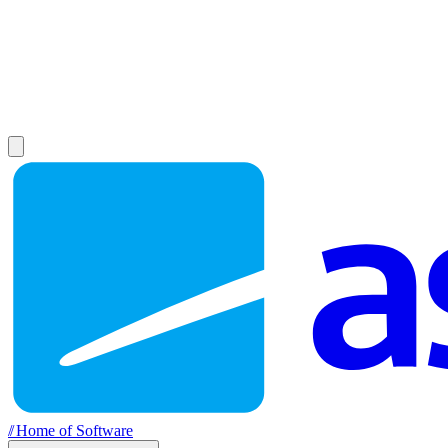
//
Home of Software