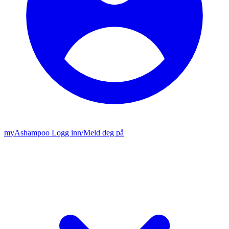
my
Ashampoo
Logg inn
/
Meld deg på