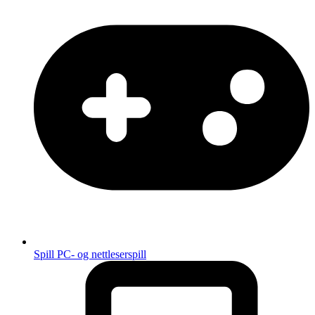
Spill
PC- og nettleserspill