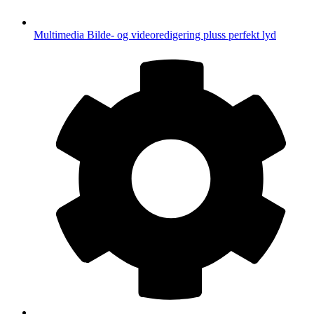
Multimedia
Bilde- og videoredigering pluss perfekt lyd