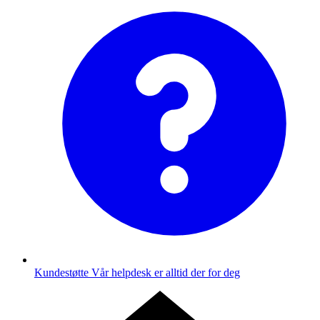
Kundestøtte
Vår helpdesk er alltid der for deg