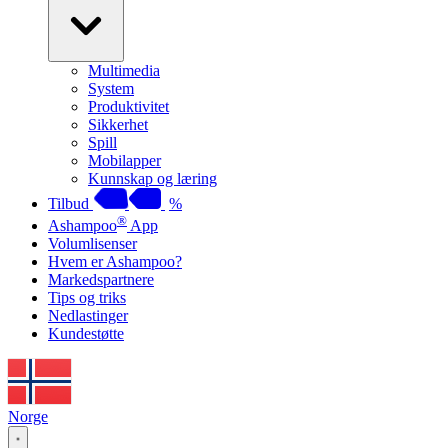
Multimedia
System
Produktivitet
Sikkerhet
Spill
Mobilapper
Kunnskap og læring
Tilbud
%
®
Ashampoo
App
Volumlisenser
Hvem er Ashampoo?
Markedspartnere
Tips og triks
Nedlastinger
Kundestøtte
Norge