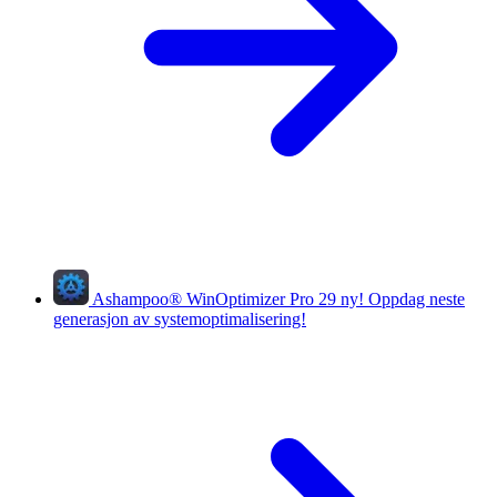
Ashampoo
®
WinOptimizer Pro 29
ny!
Oppdag neste
generasjon av systemoptimalisering!