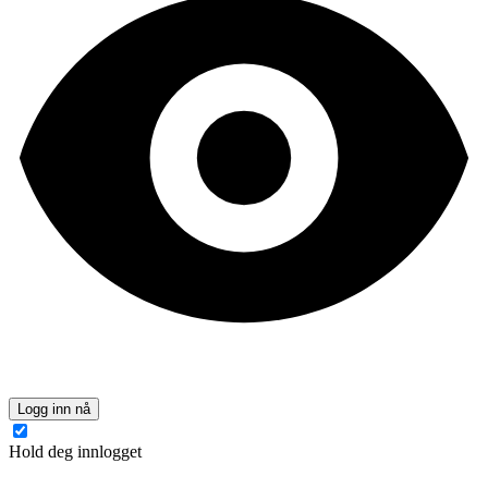
Logg inn nå
Hold deg innlogget