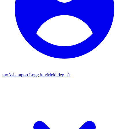
my
Ashampoo
Logg inn
/
Meld deg på