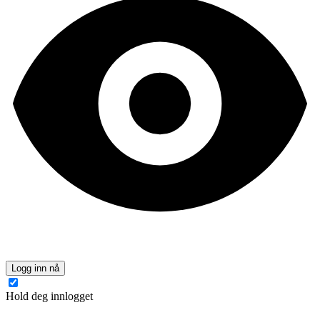
Logg inn nå
Hold deg innlogget