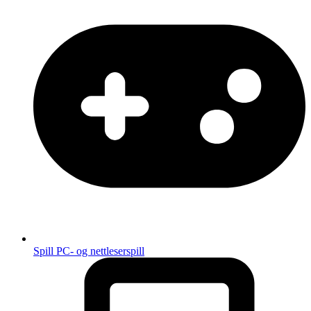
Spill
PC- og nettleserspill