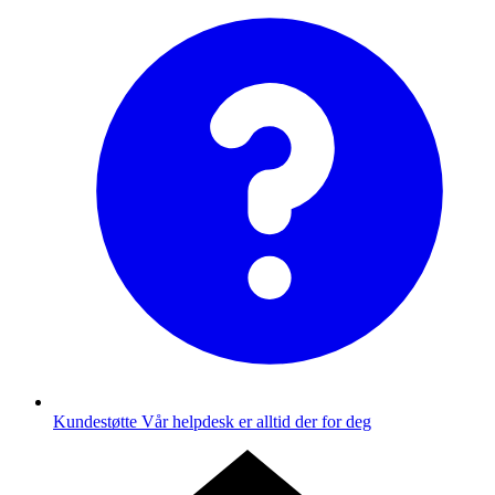
Kundestøtte
Vår helpdesk er alltid der for deg