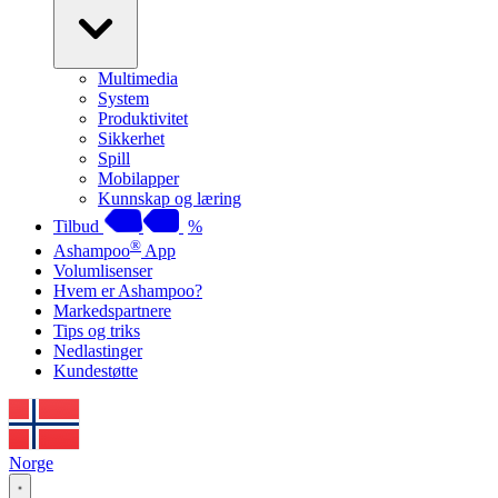
Multimedia
System
Produktivitet
Sikkerhet
Spill
Mobilapper
Kunnskap og læring
Tilbud
%
®
Ashampoo
App
Volumlisenser
Hvem er Ashampoo?
Markedspartnere
Tips og triks
Nedlastinger
Kundestøtte
Norge