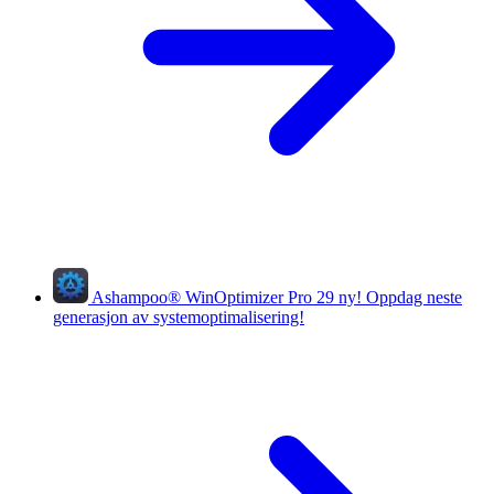
Ashampoo
®
WinOptimizer Pro 29
ny!
Oppdag neste
generasjon av systemoptimalisering!