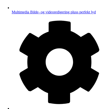
Multimedia
Bilde- og videoredigering pluss perfekt lyd