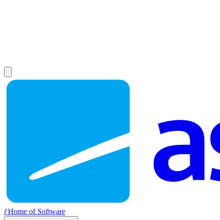
//
Home of Software