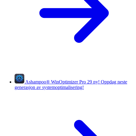
Ashampoo
®
WinOptimizer Pro 29
ny!
Oppdag neste
generasjon av systemoptimalisering!