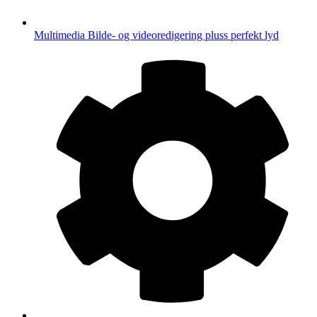
Multimedia
Bilde- og videoredigering pluss perfekt lyd