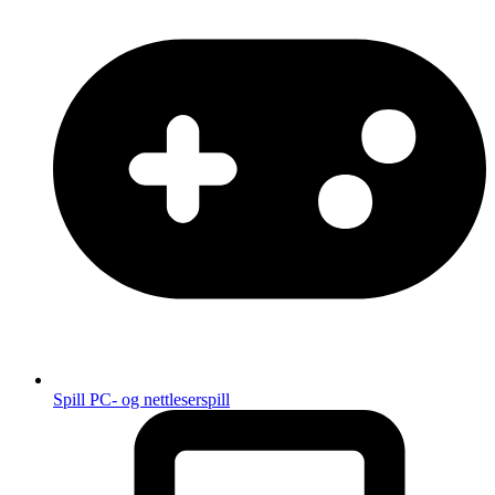
Spill
PC- og nettleserspill