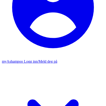
my
Ashampoo
Logg inn
/
Meld deg på