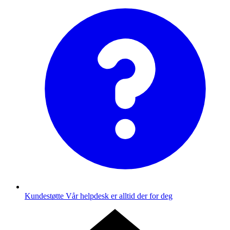
Kundestøtte
Vår helpdesk er alltid der for deg