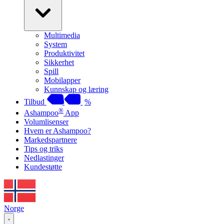
Multimedia
System
Produktivitet
Sikkerhet
Spill
Mobilapper
Kunnskap og læring
Tilbud
%
®
Ashampoo
App
Volumlisenser
Hvem er Ashampoo?
Markedspartnere
Tips og triks
Nedlastinger
Kundestøtte
Norge