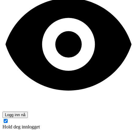
Logg inn nå
Hold deg innlogget