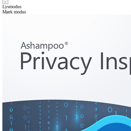
Lysmodus
Mørk modus