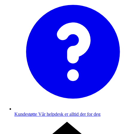
Kundestøtte
Vår helpdesk er alltid der for deg