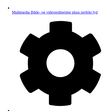
Multimedia
Bilde- og videoredigering pluss perfekt lyd