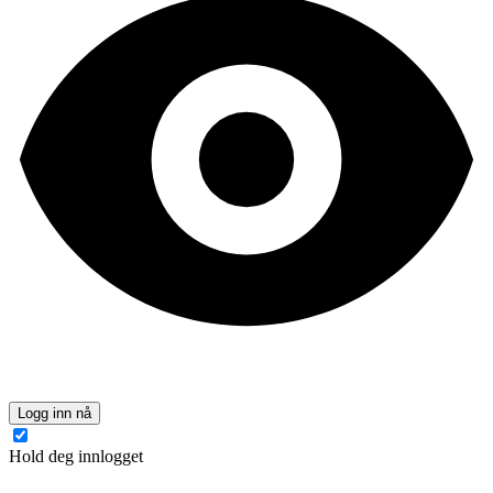
Logg inn nå
Hold deg innlogget