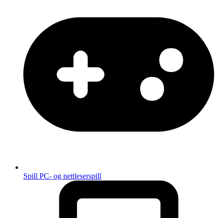
Spill
PC- og nettleserspill