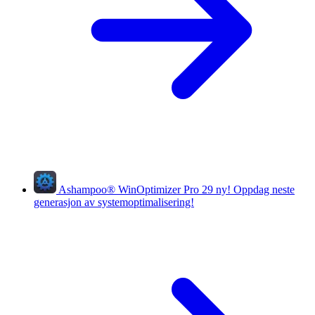
Ashampoo
®
WinOptimizer Pro 29
ny!
Oppdag neste
generasjon av systemoptimalisering!