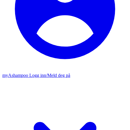
my
Ashampoo
Logg inn
/
Meld deg på