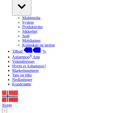
Multimedia
System
Produktivitet
Sikkerhet
Spill
Mobilapper
Kunnskap og læring
Tilbud
%
®
Ashampoo
App
Volumlisenser
Hvem er Ashampoo?
Markedspartnere
Tips og triks
Nedlastinger
Kundestøtte
Norge