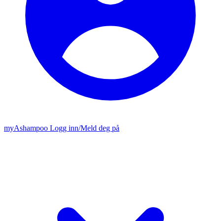
my
Ashampoo
Logg inn
/
Meld deg på