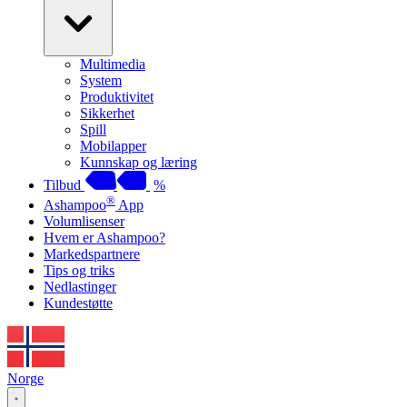
Multimedia
System
Produktivitet
Sikkerhet
Spill
Mobilapper
Kunnskap og læring
Tilbud
%
®
Ashampoo
App
Volumlisenser
Hvem er Ashampoo?
Markedspartnere
Tips og triks
Nedlastinger
Kundestøtte
Norge