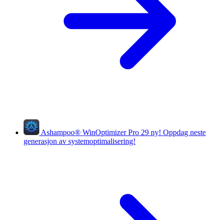
Ashampoo
®
WinOptimizer Pro 29
ny!
Oppdag neste
generasjon av systemoptimalisering!