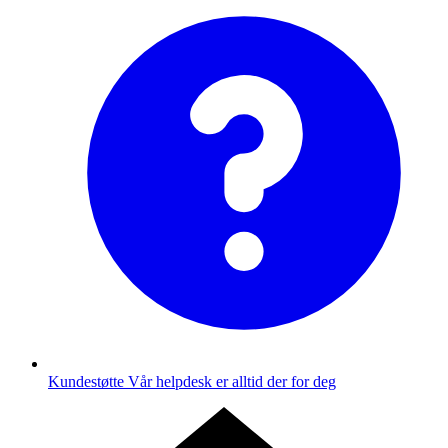
Kundestøtte
Vår helpdesk er alltid der for deg