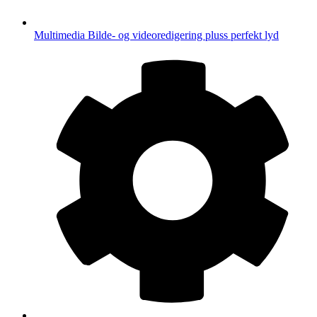
Multimedia
Bilde- og videoredigering pluss perfekt lyd