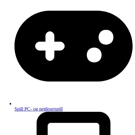
Spill
PC- og nettleserspill