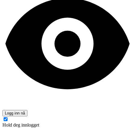
Logg inn nå
Hold deg innlogget