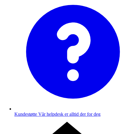
Kundestøtte
Vår helpdesk er alltid der for deg