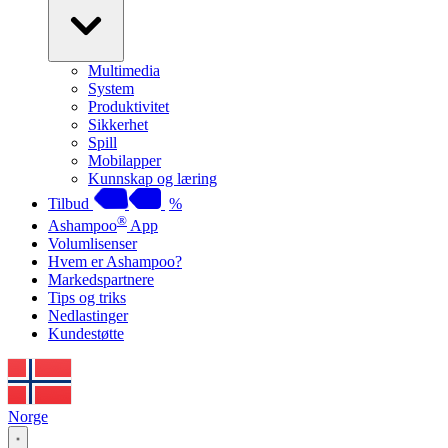
Multimedia
System
Produktivitet
Sikkerhet
Spill
Mobilapper
Kunnskap og læring
Tilbud
%
®
Ashampoo
App
Volumlisenser
Hvem er Ashampoo?
Markedspartnere
Tips og triks
Nedlastinger
Kundestøtte
Norge