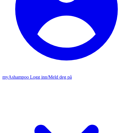
my
Ashampoo
Logg inn
/
Meld deg på