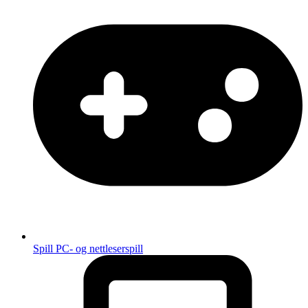
Spill
PC- og nettleserspill