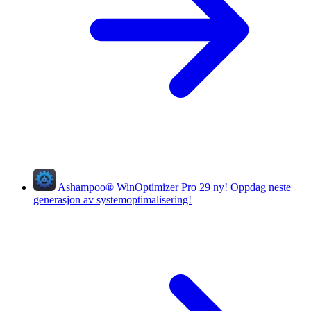
Ashampoo
®
WinOptimizer Pro 29
ny!
Oppdag neste
generasjon av systemoptimalisering!