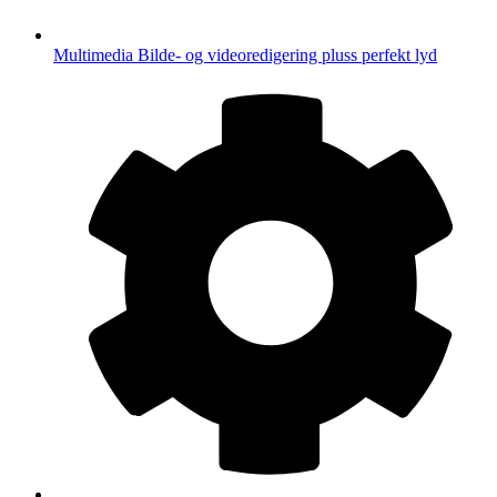
Multimedia
Bilde- og videoredigering pluss perfekt lyd