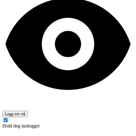
Logg inn nå
Hold deg innlogget