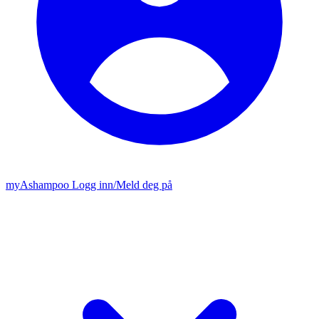
my
Ashampoo
Logg inn
/
Meld deg på