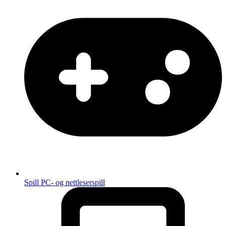
Spill
PC- og nettleserspill