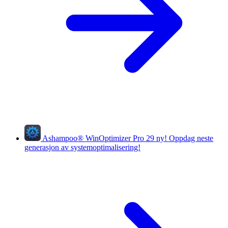
Ashampoo
®
WinOptimizer Pro 29
ny!
Oppdag neste
generasjon av systemoptimalisering!