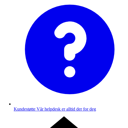
Kundestøtte
Vår helpdesk er alltid der for deg