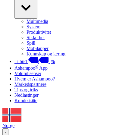
Multimedia
System
Produktivitet
Sikkerhet
Spill
Mobilapper
Kunnskap og læring
Tilbud
%
®
Ashampoo
App
Volumlisenser
Hvem er Ashampoo?
Markedspartnere
Tips og triks
Nedlastinger
Kundestøtte
Norge