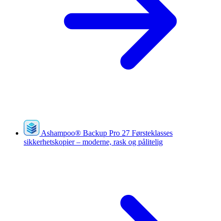
Ashampoo
®
Backup Pro 27
Førsteklasses
sikkerhetskopier – moderne, rask og pålitelig