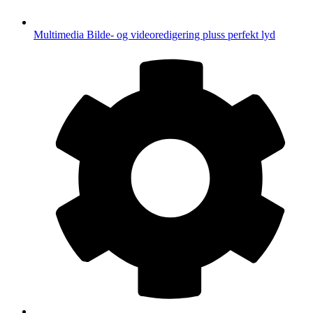
Multimedia
Bilde- og videoredigering pluss perfekt lyd