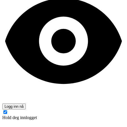
Logg inn nå
Hold deg innlogget