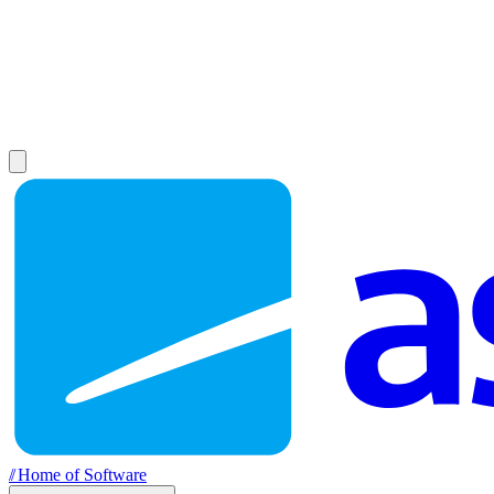
//
Home of Software