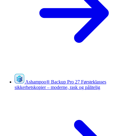
Ashampoo
®
Backup Pro 27
Førsteklasses
sikkerhetskopier – moderne, rask og pålitelig