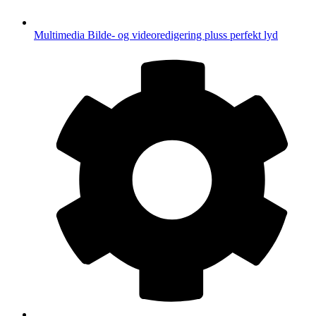
Multimedia
Bilde- og videoredigering pluss perfekt lyd