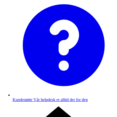
Kundestøtte
Vår helpdesk er alltid der for deg