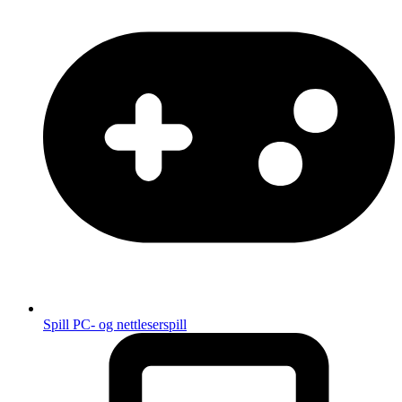
Spill
PC- og nettleserspill