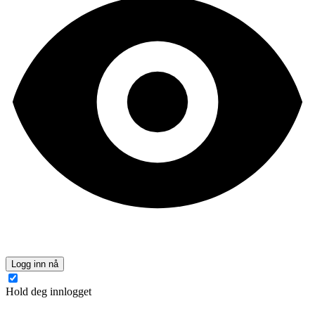
Logg inn nå
Hold deg innlogget