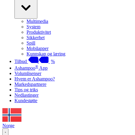
Multimedia
System
Produktivitet
Sikkerhet
Spill
Mobilapper
Kunnskap og læring
Tilbud
%
®
Ashampoo
App
Volumlisenser
Hvem er Ashampoo?
Markedspartnere
Tips og triks
Nedlastinger
Kundestøtte
Norge