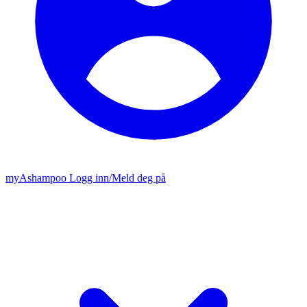
my
Ashampoo
Logg inn
/
Meld deg på