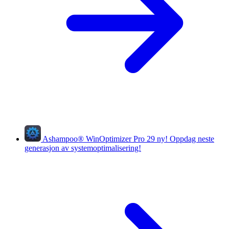
Ashampoo
®
WinOptimizer Pro 29
ny!
Oppdag neste
generasjon av systemoptimalisering!