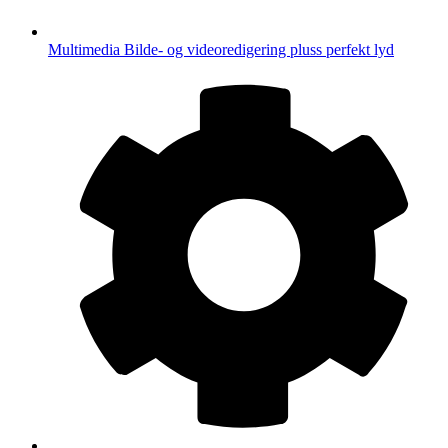
Multimedia
Bilde- og videoredigering pluss perfekt lyd