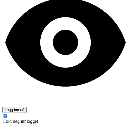
Logg inn nå
Hold deg innlogget