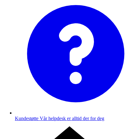
Kundestøtte
Vår helpdesk er alltid der for deg