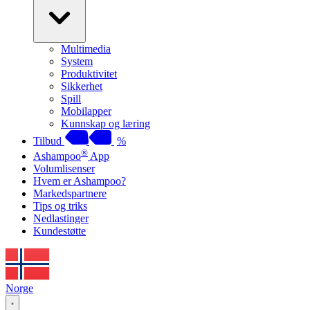
Multimedia
System
Produktivitet
Sikkerhet
Spill
Mobilapper
Kunnskap og læring
Tilbud
%
®
Ashampoo
App
Volumlisenser
Hvem er Ashampoo?
Markedspartnere
Tips og triks
Nedlastinger
Kundestøtte
Norge