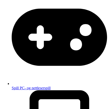
Spill
PC- og nettleserspill