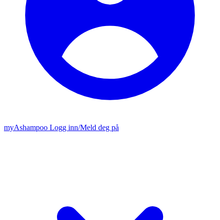
my
Ashampoo
Logg inn
/
Meld deg på