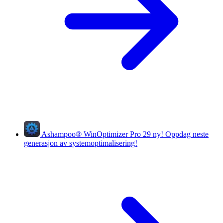
Ashampoo
®
WinOptimizer Pro 29
ny!
Oppdag neste
generasjon av systemoptimalisering!