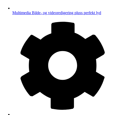
Multimedia
Bilde- og videoredigering pluss perfekt lyd