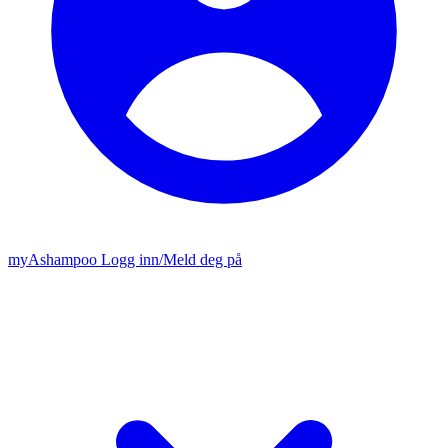
my
Ashampoo
Logg inn
/
Meld deg på