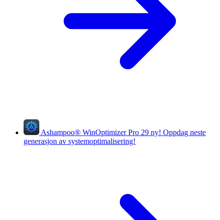
Ashampoo
®
WinOptimizer Pro 29
ny!
Oppdag neste
generasjon av systemoptimalisering!