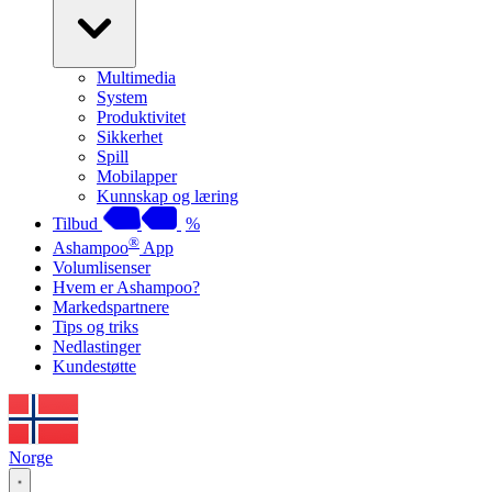
Multimedia
System
Produktivitet
Sikkerhet
Spill
Mobilapper
Kunnskap og læring
Tilbud
%
®
Ashampoo
App
Volumlisenser
Hvem er Ashampoo?
Markedspartnere
Tips og triks
Nedlastinger
Kundestøtte
Norge