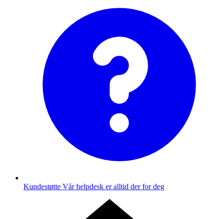
Kundestøtte
Vår helpdesk er alltid der for deg