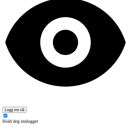
Logg inn nå
Hold deg innlogget