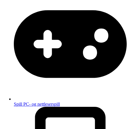
Spill
PC- og nettleserspill