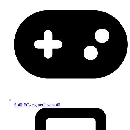
Spill
PC- og nettleserspill