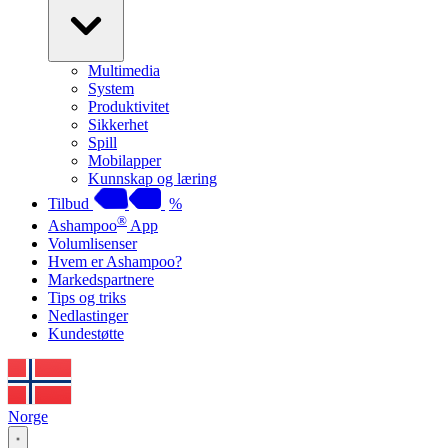
Multimedia
System
Produktivitet
Sikkerhet
Spill
Mobilapper
Kunnskap og læring
Tilbud
%
®
Ashampoo
App
Volumlisenser
Hvem er Ashampoo?
Markedspartnere
Tips og triks
Nedlastinger
Kundestøtte
Norge