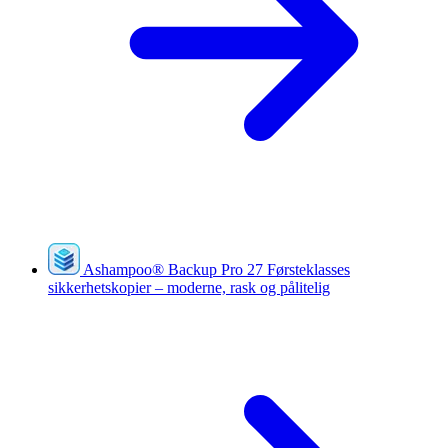
Ashampoo
®
Backup Pro 27
Førsteklasses
sikkerhetskopier – moderne, rask og pålitelig