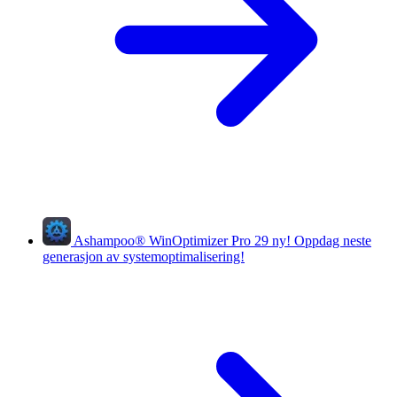
Ashampoo
®
WinOptimizer Pro 29
ny!
Oppdag neste
generasjon av systemoptimalisering!