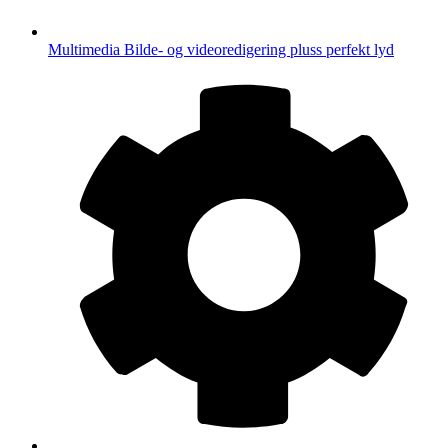
Multimedia
Bilde- og videoredigering pluss perfekt lyd