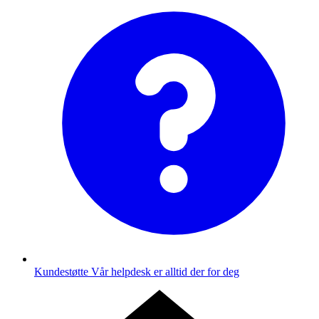
Kundestøtte
Vår helpdesk er alltid der for deg