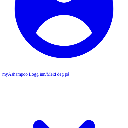
my
Ashampoo
Logg inn
/
Meld deg på