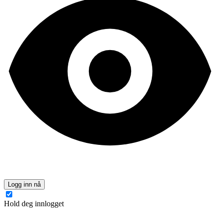
Logg inn nå
Hold deg innlogget