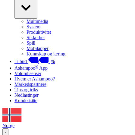
Multimedia
System
Produktivitet
Sikkerhet
Spill
Mobilapper
Kunnskap og læring
Tilbud
%
®
Ashampoo
App
Volumlisenser
Hvem er Ashampoo?
Markedspartnere
Tips og triks
Nedlastinger
Kundestøtte
Norge