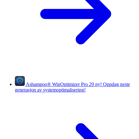
Ashampoo
®
WinOptimizer Pro 29
ny!
Oppdag neste
generasjon av systemoptimalisering!