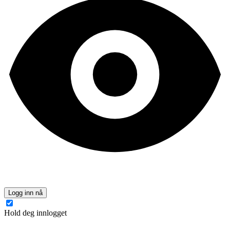
Logg inn nå
Hold deg innlogget