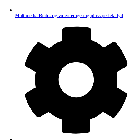
Multimedia
Bilde- og videoredigering pluss perfekt lyd