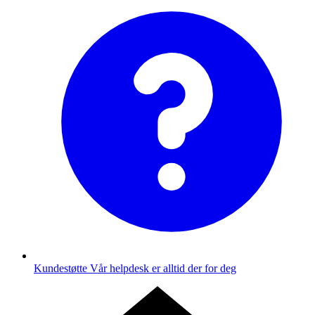
Kundestøtte
Vår helpdesk er alltid der for deg