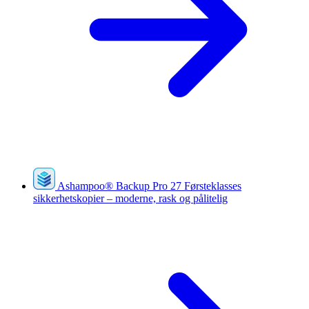
Ashampoo
®
Backup Pro 27
Førsteklasses
sikkerhetskopier – moderne, rask og pålitelig