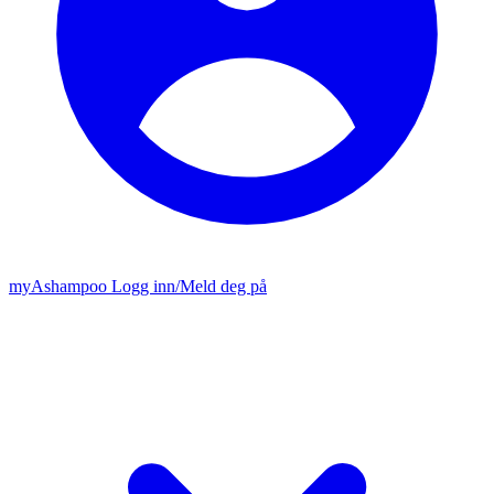
my
Ashampoo
Logg inn
/
Meld deg på