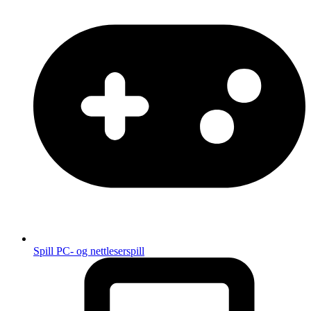
Spill
PC- og nettleserspill