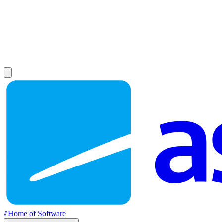
//
Home of Software