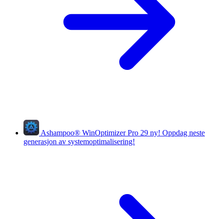
Ashampoo
®
WinOptimizer Pro 29
ny!
Oppdag neste
generasjon av systemoptimalisering!