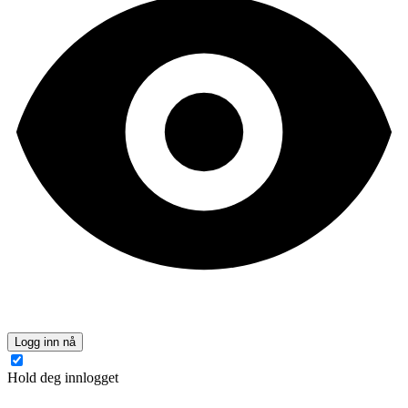
Logg inn nå
Hold deg innlogget