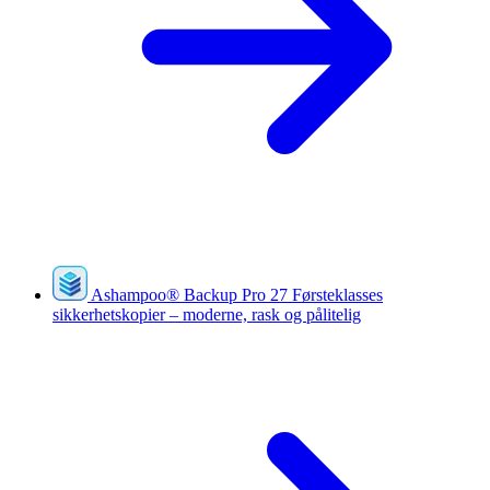
Ashampoo
®
Backup Pro 27
Førsteklasses
sikkerhetskopier – moderne, rask og pålitelig