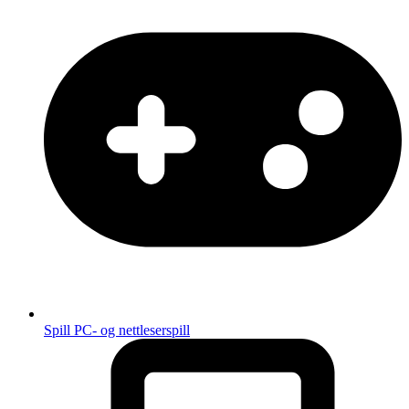
Spill
PC- og nettleserspill