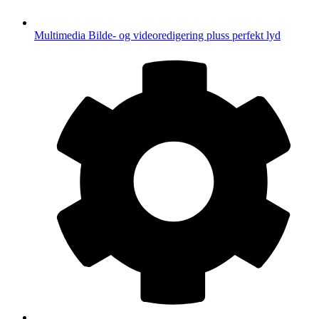
Multimedia
Bilde- og videoredigering pluss perfekt lyd