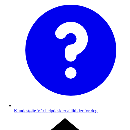
Kundestøtte
Vår helpdesk er alltid der for deg