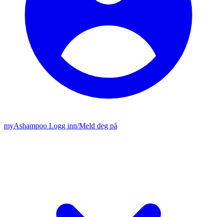
my
Ashampoo
Logg inn
/
Meld deg på