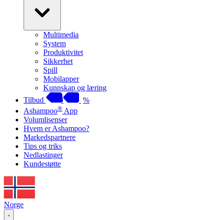
Multimedia
System
Produktivitet
Sikkerhet
Spill
Mobilapper
Kunnskap og læring
Tilbud
%
®
Ashampoo
App
Volumlisenser
Hvem er Ashampoo?
Markedspartnere
Tips og triks
Nedlastinger
Kundestøtte
Norge