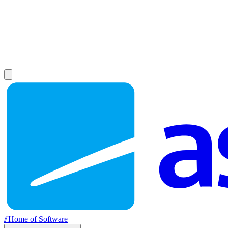
//
Home of Software