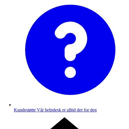
Kundestøtte
Vår helpdesk er alltid der for deg