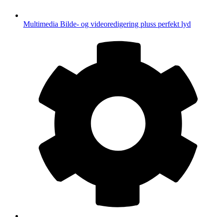
Multimedia
Bilde- og videoredigering pluss perfekt lyd