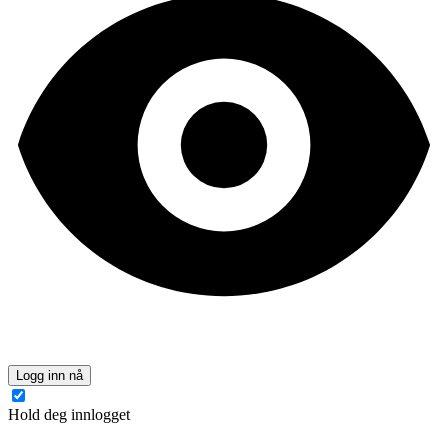
Logg inn nå
Hold deg innlogget