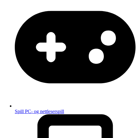
Spill
PC- og nettleserspill