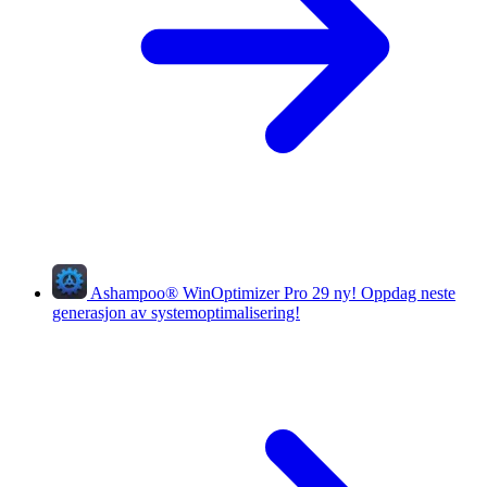
Ashampoo
®
WinOptimizer Pro 29
ny!
Oppdag neste
generasjon av systemoptimalisering!