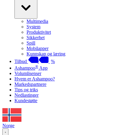
Multimedia
System
Produktivitet
Sikkerhet
Spill
Mobilapper
Kunnskap og læring
Tilbud
%
®
Ashampoo
App
Volumlisenser
Hvem er Ashampoo?
Markedspartnere
Tips og triks
Nedlastinger
Kundestøtte
Norge