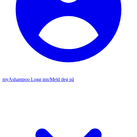
my
Ashampoo
Logg inn
/
Meld deg på