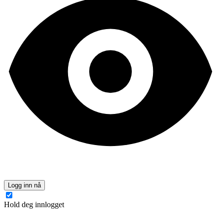
Logg inn nå
Hold deg innlogget