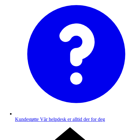
Kundestøtte
Vår helpdesk er alltid der for deg