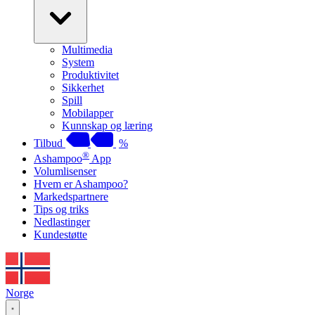
Multimedia
System
Produktivitet
Sikkerhet
Spill
Mobilapper
Kunnskap og læring
Tilbud
%
®
Ashampoo
App
Volumlisenser
Hvem er Ashampoo?
Markedspartnere
Tips og triks
Nedlastinger
Kundestøtte
Norge