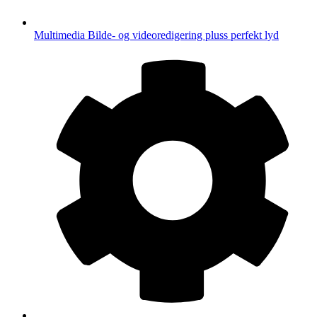
Multimedia
Bilde- og videoredigering pluss perfekt lyd