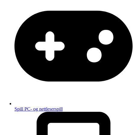
Spill
PC- og nettleserspill