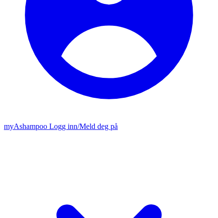
my
Ashampoo
Logg inn
/
Meld deg på