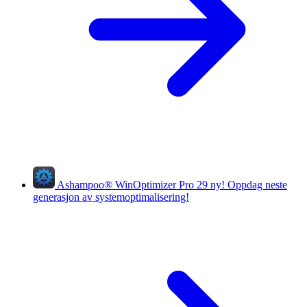
Ashampoo
®
WinOptimizer Pro 29
ny!
Oppdag neste
generasjon av systemoptimalisering!