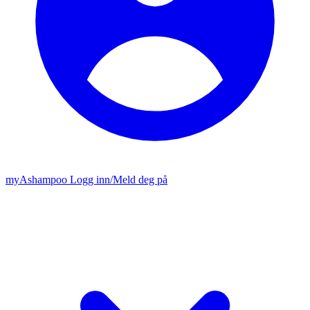
my
Ashampoo
Logg inn
/
Meld deg på