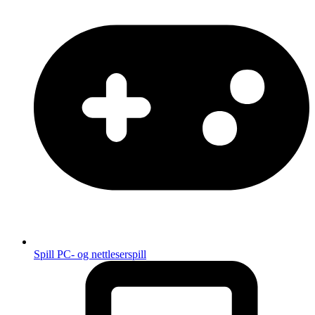
Spill
PC- og nettleserspill