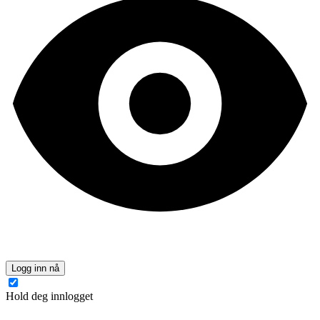
Logg inn nå
Hold deg innlogget