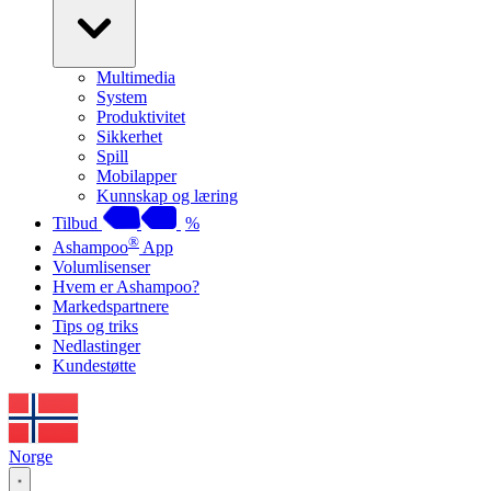
Multimedia
System
Produktivitet
Sikkerhet
Spill
Mobilapper
Kunnskap og læring
Tilbud
%
®
Ashampoo
App
Volumlisenser
Hvem er Ashampoo?
Markedspartnere
Tips og triks
Nedlastinger
Kundestøtte
Norge