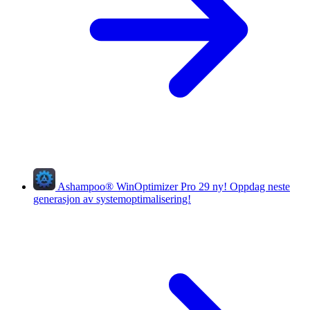
Ashampoo
®
WinOptimizer Pro 29
ny!
Oppdag neste
generasjon av systemoptimalisering!