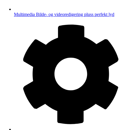
Multimedia
Bilde- og videoredigering pluss perfekt lyd