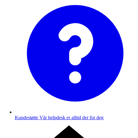
Kundestøtte
Vår helpdesk er alltid der for deg