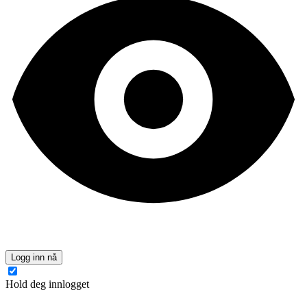
Logg inn nå
Hold deg innlogget