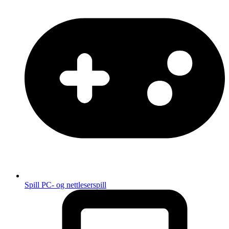
Spill
PC- og nettleserspill