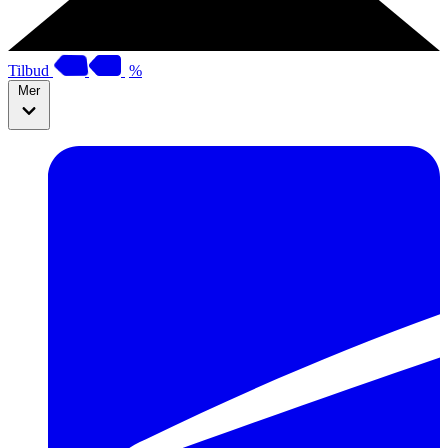
Tilbud
%
Mer