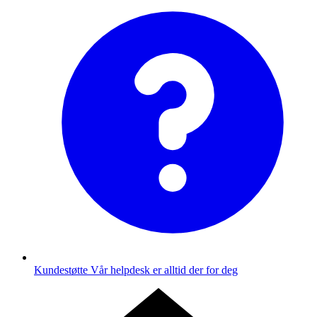
Kundestøtte
Vår helpdesk er alltid der for deg