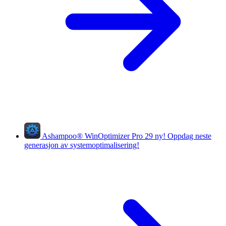
Ashampoo
®
WinOptimizer Pro 29
ny!
Oppdag neste
generasjon av systemoptimalisering!