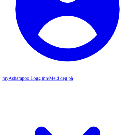
my
Ashampoo
Logg inn
/
Meld deg på