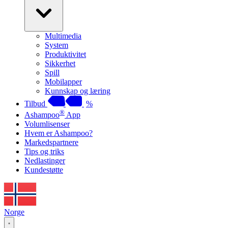
Multimedia
System
Produktivitet
Sikkerhet
Spill
Mobilapper
Kunnskap og læring
Tilbud
%
®
Ashampoo
App
Volumlisenser
Hvem er Ashampoo?
Markedspartnere
Tips og triks
Nedlastinger
Kundestøtte
Norge