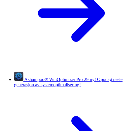
Ashampoo
®
WinOptimizer Pro 29
ny!
Oppdag neste
generasjon av systemoptimalisering!