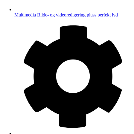
Multimedia
Bilde- og videoredigering pluss perfekt lyd