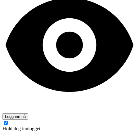
Logg inn nå
Hold deg innlogget