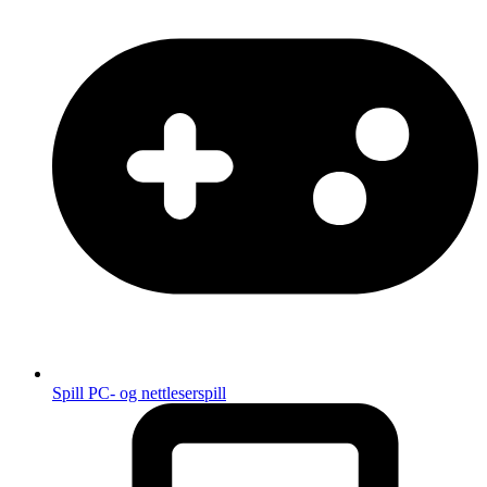
Spill
PC- og nettleserspill