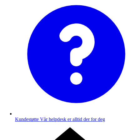
Kundestøtte
Vår helpdesk er alltid der for deg