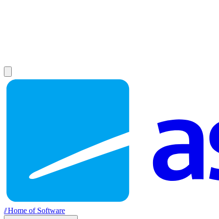
//
Home of Software