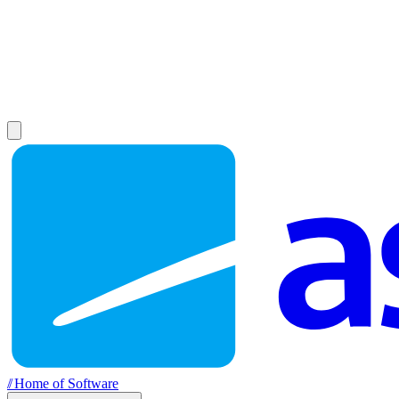
//
Home of Software