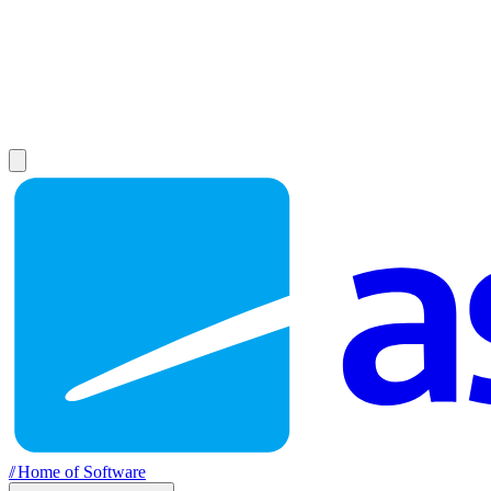
//
Home of Software