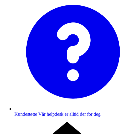
Kundestøtte
Vår helpdesk er alltid der for deg