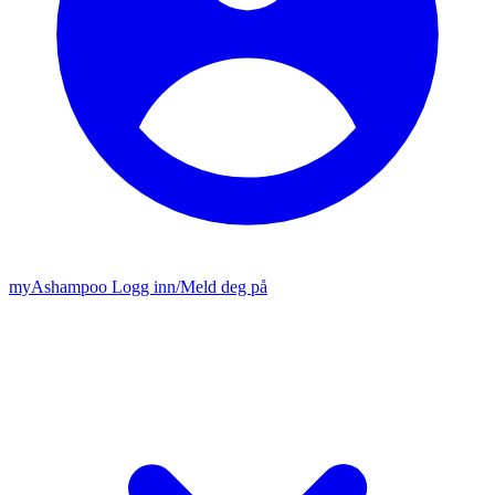
my
Ashampoo
Logg inn
/
Meld deg på