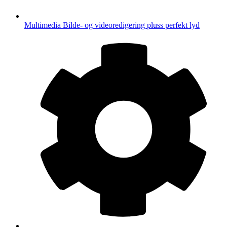
Multimedia
Bilde- og videoredigering pluss perfekt lyd