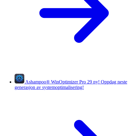
Ashampoo
®
WinOptimizer Pro 29
ny!
Oppdag neste
generasjon av systemoptimalisering!