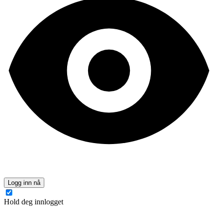
Logg inn nå
Hold deg innlogget