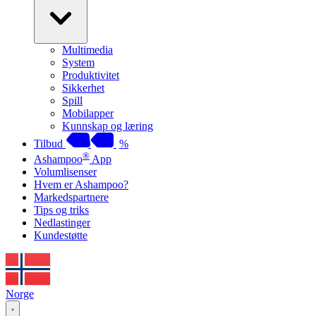
Multimedia
System
Produktivitet
Sikkerhet
Spill
Mobilapper
Kunnskap og læring
Tilbud
%
®
Ashampoo
App
Volumlisenser
Hvem er Ashampoo?
Markedspartnere
Tips og triks
Nedlastinger
Kundestøtte
Norge