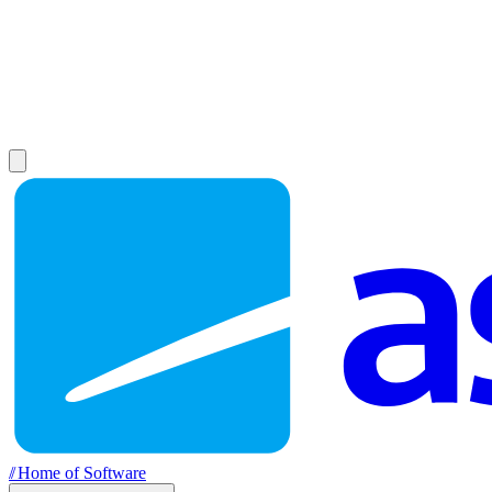
//
Home of Software