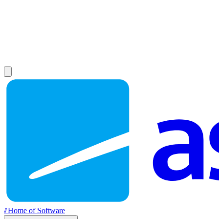
//
Home of Software