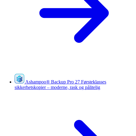
Ashampoo
®
Backup Pro 27
Førsteklasses
sikkerhetskopier – moderne, rask og pålitelig