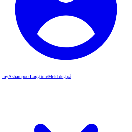
my
Ashampoo
Logg inn
/
Meld deg på