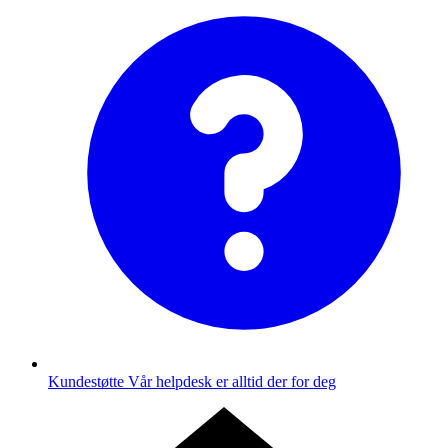
Kundestøtte
Vår helpdesk er alltid der for deg