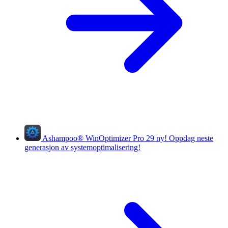
Ashampoo
®
WinOptimizer Pro 29
ny!
Oppdag neste
generasjon av systemoptimalisering!