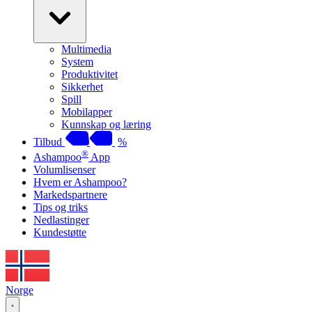
Multimedia
System
Produktivitet
Sikkerhet
Spill
Mobilapper
Kunnskap og læring
Tilbud
%
®
Ashampoo
App
Volumlisenser
Hvem er Ashampoo?
Markedspartnere
Tips og triks
Nedlastinger
Kundestøtte
Norge