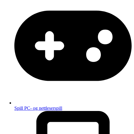
Spill
PC- og nettleserspill