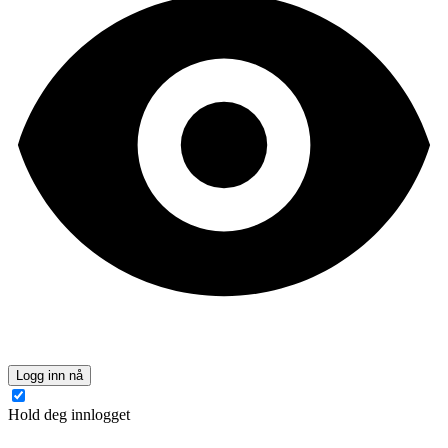
Logg inn nå
Hold deg innlogget