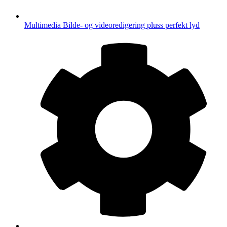
Multimedia
Bilde- og videoredigering pluss perfekt lyd