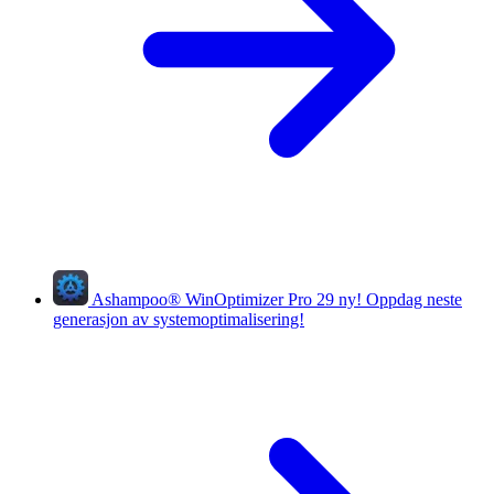
Ashampoo
®
WinOptimizer Pro 29
ny!
Oppdag neste
generasjon av systemoptimalisering!