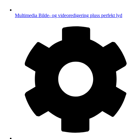
Multimedia
Bilde- og videoredigering pluss perfekt lyd