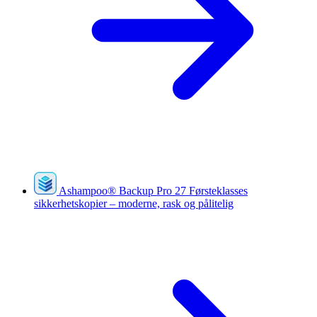
Ashampoo
®
Backup Pro 27
Førsteklasses
sikkerhetskopier – moderne, rask og pålitelig