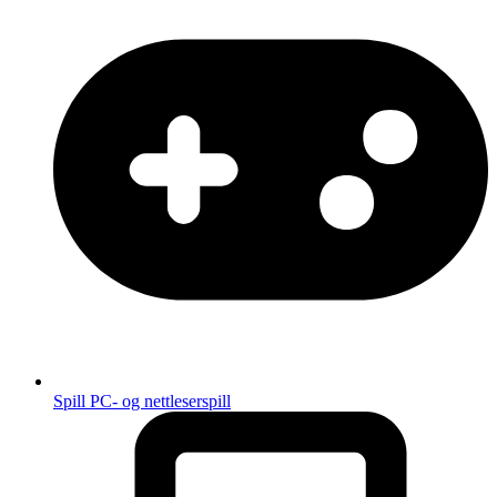
Spill
PC- og nettleserspill