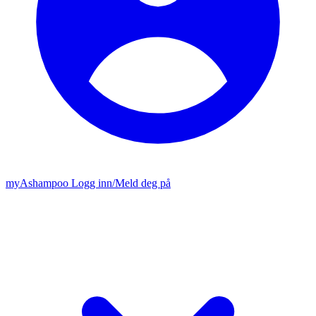
my
Ashampoo
Logg inn
/
Meld deg på