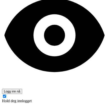
Logg inn nå
Hold deg innlogget