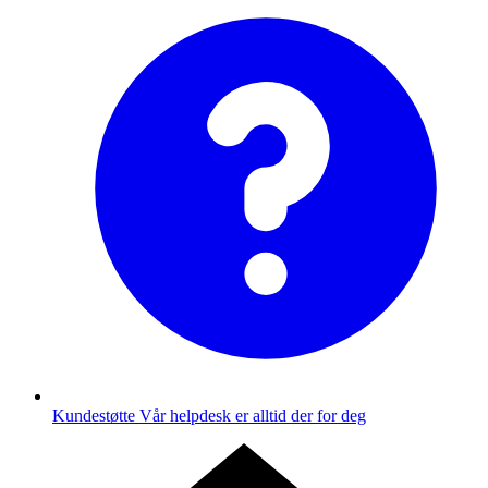
Kundestøtte
Vår helpdesk er alltid der for deg