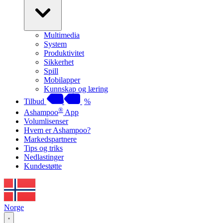
Multimedia
System
Produktivitet
Sikkerhet
Spill
Mobilapper
Kunnskap og læring
Tilbud
%
®
Ashampoo
App
Volumlisenser
Hvem er Ashampoo?
Markedspartnere
Tips og triks
Nedlastinger
Kundestøtte
Norge