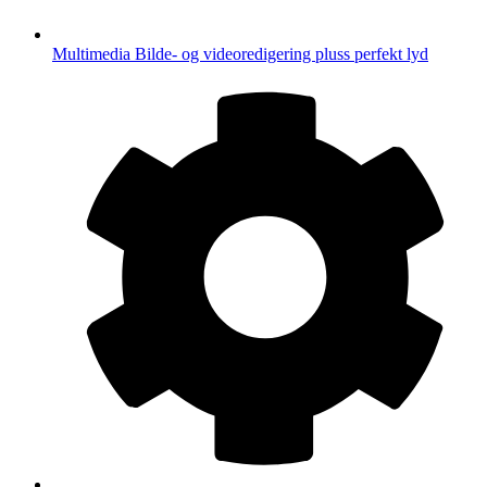
Multimedia
Bilde- og videoredigering pluss perfekt lyd