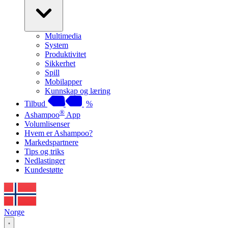
Multimedia
System
Produktivitet
Sikkerhet
Spill
Mobilapper
Kunnskap og læring
Tilbud
%
®
Ashampoo
App
Volumlisenser
Hvem er Ashampoo?
Markedspartnere
Tips og triks
Nedlastinger
Kundestøtte
Norge