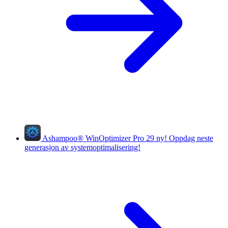
Ashampoo
®
WinOptimizer Pro 29
ny!
Oppdag neste
generasjon av systemoptimalisering!