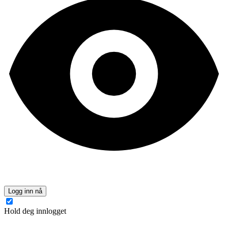
Logg inn nå
Hold deg innlogget