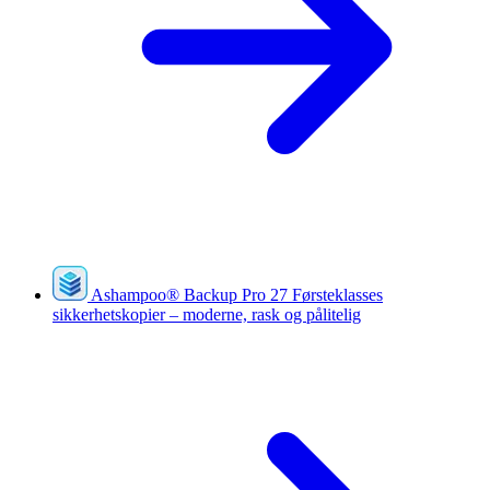
Ashampoo
®
Backup Pro 27
Førsteklasses
sikkerhetskopier – moderne, rask og pålitelig