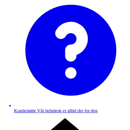
Kundestøtte
Vår helpdesk er alltid der for deg