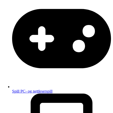
Spill
PC- og nettleserspill