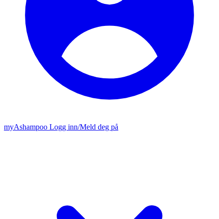
my
Ashampoo
Logg inn
/
Meld deg på