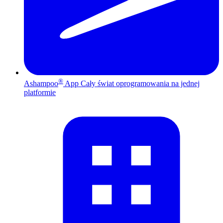
®
Ashampoo
App
Cały świat oprogramowania na jednej
platformie