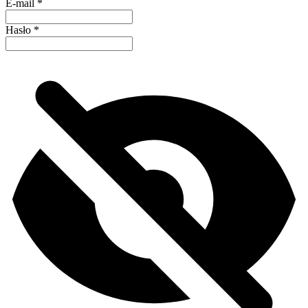
E-mail
*
Hasło
*