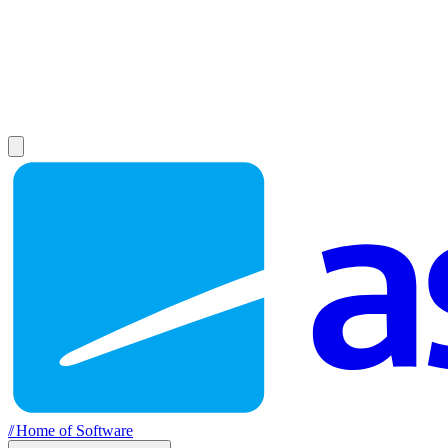
//
Home of Software