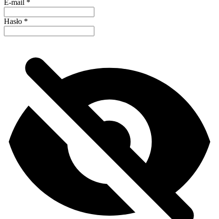
E-mail
*
Hasło
*