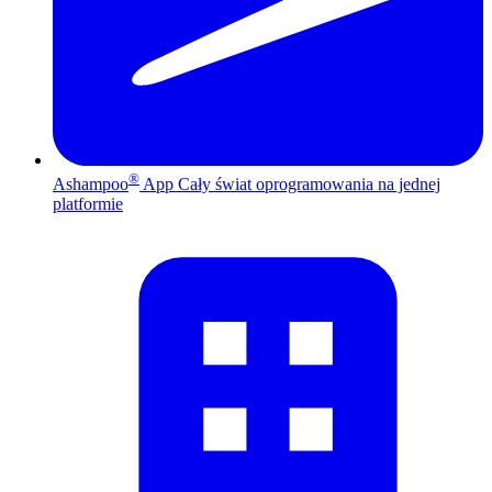
®
Ashampoo
App
Cały świat oprogramowania na jednej
platformie