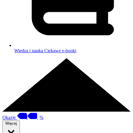
Wiedza i nauka
Ciekawe e-booki
Okazje
%
Więcej