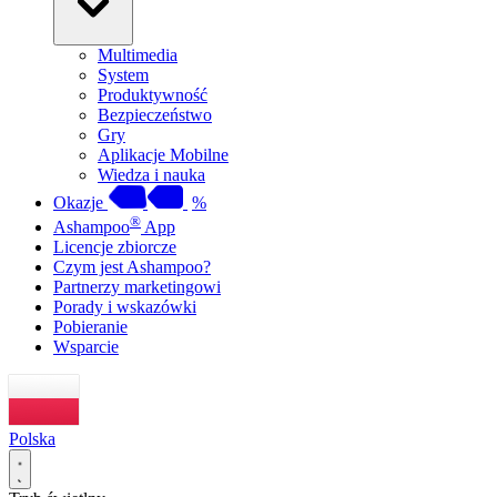
Multimedia
System
Produktywność
Bezpieczeństwo
Gry
Aplikacje Mobilne
Wiedza i nauka
Okazje
%
®
Ashampoo
App
Licencje zbiorcze
Czym jest Ashampoo?
Partnerzy marketingowi
Porady i wskazówki
Pobieranie
Wsparcie
Polska