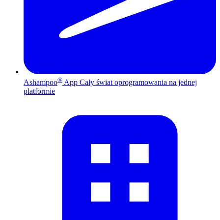
®
Ashampoo
App
Cały świat oprogramowania na jednej
platformie