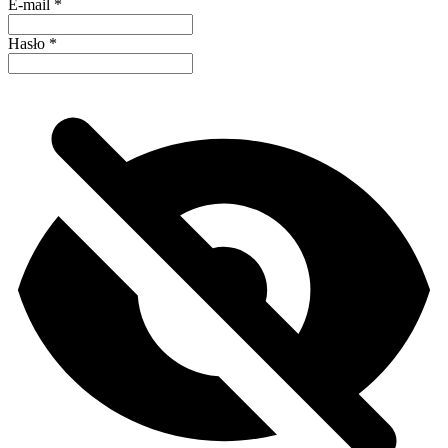
E-mail
*
Hasło
*